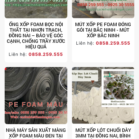
ỐNG XỐP FOAM BỌC NỘI
MÚT XỐP PE FOAM ĐÓNG
THẤT TẠI NHƠN TRẠCH,
GÓI TẠI BẮC NINH - MÚT
ĐỒNG NAI – BẢO VỆ GÓC
XỐP BẮC NINH
CẠNH, CHỐNG TRẦY XƯỚC
Liên hệ:
0858.259.555
HIỆU QUẢ
Liên hệ:
0858.259.555
NHÀ MÁY SẢN XUẤT MÀNG
MÚT XỐP LÓT CHUỐI DÀY
XỐP FOAM MÀU ĐEN TẠI
3MM TẠI ĐỒNG NAI, BÌNH