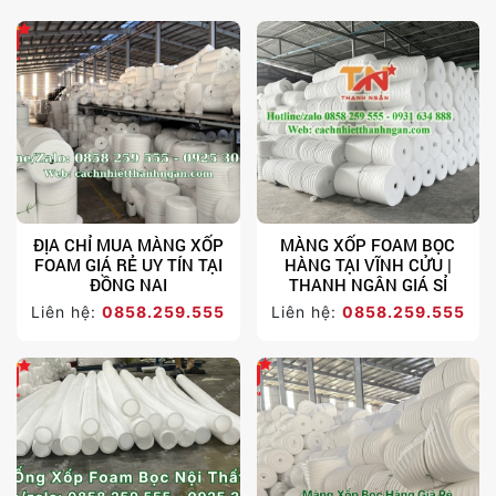
ĐỊA CHỈ MUA MÀNG XỐP
MÀNG XỐP FOAM BỌC
FOAM GIÁ RẺ UY TÍN TẠI
HÀNG TẠI VĨNH CỬU |
ĐỒNG NAI
THANH NGÂN GIÁ SỈ
Liên hệ:
0858.259.555
Liên hệ:
0858.259.555