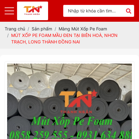
Trang chủ
Sản phẩm
Màng Mút Xốp Pe Foam
MÚT XỐP PE FOAM MẦU ĐEN TẠI BIÊN HOÀ, NHƠN
TRẠCH, LONG THÀNH ĐỒNG NAI