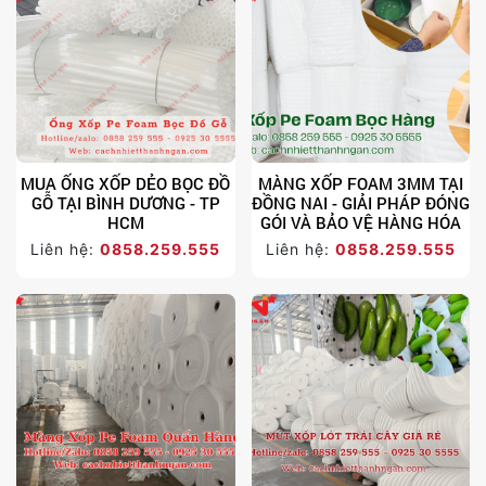
MUA ỐNG XỐP DẺO BỌC ĐỒ
MÀNG XỐP FOAM 3MM TẠI
GỖ TẠI BÌNH DƯƠNG - TP
ĐỒNG NAI - GIẢI PHÁP ĐÓNG
HCM
GÓI VÀ BẢO VỆ HÀNG HÓA
Liên hệ:
0858.259.555
Liên hệ:
0858.259.555