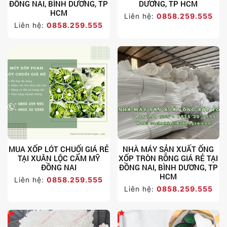
ĐỒNG NAI, BÌNH DƯƠNG, TP
DƯƠNG, TP HCM
HCM
Liên hệ:
0858.259.555
Liên hệ:
0858.259.555
MUA XỐP LÓT CHUỐI GIÁ RẺ
NHÀ MÁY SẢN XUẤT ỐNG
TẠI XUÂN LỘC CẨM MỸ
XỐP TRÒN RỖNG GIÁ RẺ TẠI
ĐỒNG NAI
ĐỒNG NAI, BÌNH DƯƠNG, TP
HCM
Liên hệ:
0858.259.555
Liên hệ:
0858.259.555