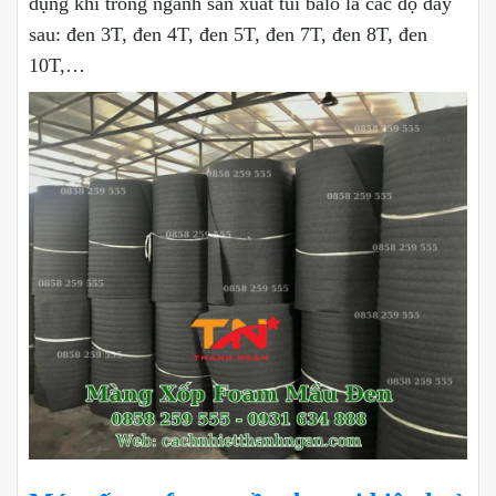
dụng khi trong ngành sản xuất túi balo là các độ dày
sau: đen 3T, đen 4T, đen 5T, đen 7T, đen 8T, đen
10T,…