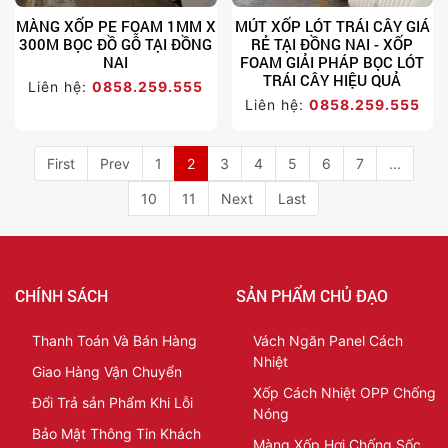
MÀNG XỐP PE FOAM 1MM X
MÚT XỐP LÓT TRÁI CÂY GIÁ
300M BỌC ĐỒ GỖ TẠI ĐỒNG
RẺ TẠI ĐỒNG NAI - XỐP
NAI
FOAM GIẢI PHÁP BỌC LÓT
TRÁI CÂY HIỆU QUẢ
Liên hệ:
0858.259.555
Liên hệ:
0858.259.555
First
Prev
1
2
3
4
5
6
7
...
10
11
Next
Last
CHÍNH SÁCH
SẢN PHẨM CHỦ ĐẠO
Thanh Toán Và Bán Hàng
Vách Ngăn Panel Cách
Nhiệt
Giao Hàng Vận Chuyển
Xốp Cách Nhiệt OPP Chống
Đổi Trả sản Phẩm Khi Lỗi
Nóng
Bảo Mật Thông Tin Khách
Màng Xốp Hơi Chống Sốc