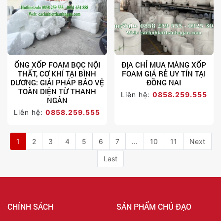
ỐNG XỐP FOAM BỌC NỘI
ĐỊA CHỈ MUA MÀNG XỐP
THẤT, CƠ KHÍ TẠI BÌNH
FOAM GIÁ RẺ UY TÍN TẠI
DƯƠNG: GIẢI PHÁP BẢO VỆ
ĐỒNG NAI
TOÀN DIỆN TỪ THANH
Liên hệ:
0858.259.555
NGÂN
Liên hệ:
0858.259.555
1
2
3
4
5
6
7
...
10
11
Next
Last
CHÍNH SÁCH
SẢN PHẨM CHỦ ĐẠO