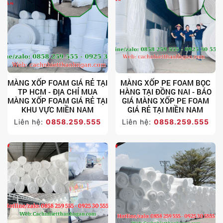
MÀNG XỐP FOAM GIÁ RẺ TẠI
MÀNG XỐP PE FOAM BỌC
TP HCM - ĐỊA CHỈ MUA
HÀNG TẠI ĐỒNG NAI - BÁO
MÀNG XỐP FOAM GIÁ RẺ TẠI
GIÁ MÀNG XỐP PE FOAM
KHU VỰC MIỀN NAM
GIÁ RẺ TẠI MIỀN NAM
Liên hệ:
0858.259.555
Liên hệ:
0858.259.555