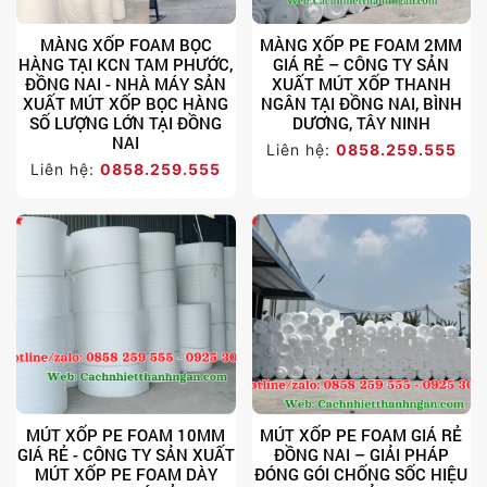
MÀNG XỐP FOAM BỌC
MÀNG XỐP PE FOAM 2MM
HÀNG TẠI KCN TAM PHƯỚC,
GIÁ RẺ – CÔNG TY SẢN
ĐỒNG NAI - NHÀ MÁY SẢN
XUẤT MÚT XỐP THANH
XUẤT MÚT XỐP BỌC HÀNG
NGÂN TẠI ĐỒNG NAI, BÌNH
SỐ LƯỢNG LỚN TẠI ĐỒNG
DƯƠNG, TÂY NINH
NAI
Liên hệ:
0858.259.555
Liên hệ:
0858.259.555
MÚT XỐP PE FOAM 10MM
MÚT XỐP PE FOAM GIÁ RẺ
GIÁ RẺ - CÔNG TY SẢN XUẤT
ĐỒNG NAI – GIẢI PHÁP
MÚT XỐP PE FOAM DÀY
ĐÓNG GÓI CHỐNG SỐC HIỆU