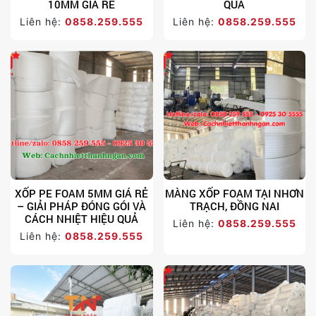
10MM GIÁ RẺ
QUẢ
Liên hệ:
0858.259.555
Liên hệ:
0858.259.555
XỐP PE FOAM 5MM GIÁ RẺ
MÀNG XỐP FOAM TẠI NHƠN
– GIẢI PHÁP ĐÓNG GÓI VÀ
TRẠCH, ĐỒNG NAI
CÁCH NHIỆT HIỆU QUẢ
Liên hệ:
0858.259.555
Liên hệ:
0858.259.555