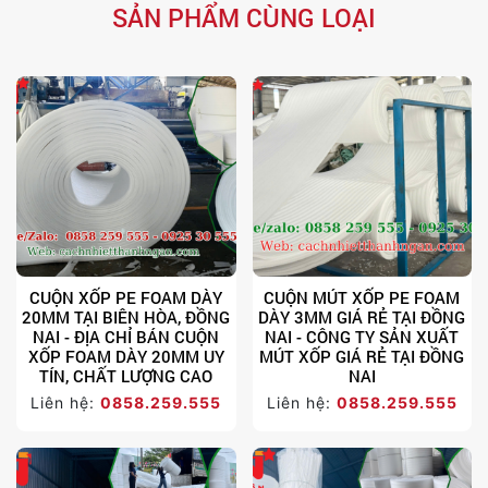
SẢN PHẨM CÙNG LOẠI
CUỘN XỐP PE FOAM DÀY
CUỘN MÚT XỐP PE FOAM
20MM TẠI BIÊN HÒA, ĐỒNG
DÀY 3MM GIÁ RẺ TẠI ĐỒNG
NAI - ĐỊA CHỈ BÁN CUỘN
NAI - CÔNG TY SẢN XUẤT
XỐP FOAM DÀY 20MM UY
MÚT XỐP GIÁ RẺ TẠI ĐỒNG
TÍN, CHẤT LƯỢNG CAO
NAI
Liên hệ:
0858.259.555
Liên hệ:
0858.259.555