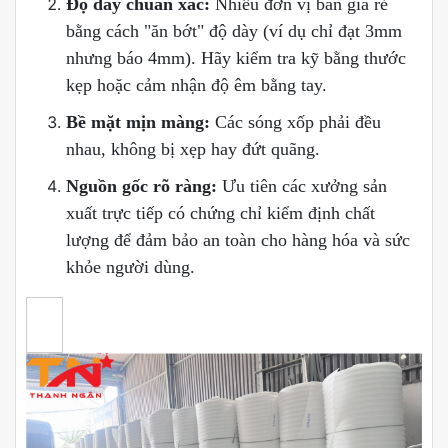
Độ dày chuẩn xác:
Nhiều đơn vị bán giá rẻ
bằng cách "ăn bớt" độ dày (ví dụ chỉ đạt 3mm
nhưng báo 4mm). Hãy kiểm tra kỹ bằng thước
kẹp hoặc cảm nhận độ êm bằng tay.
Bề mặt mịn màng:
Các sóng xốp phải đều
nhau, không bị xẹp hay đứt quãng.
Nguồn gốc rõ ràng:
Ưu tiên các xưởng sản
xuất trực tiếp có chứng chỉ kiểm định chất
lượng để đảm bảo an toàn cho hàng hóa và sức
khỏe người dùng.