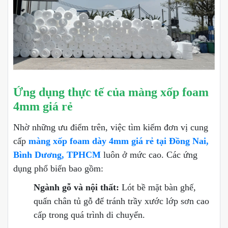
Ứng dụng thực tế của màng xốp foam
4mm giá rẻ
Nhờ những ưu điểm trên, việc tìm kiếm đơn vị cung
cấp
màng xốp foam dày 4mm giá rẻ tại Đồng Nai,
Bình Dương, TPHCM
luôn ở mức cao. Các ứng
dụng phổ biến bao gồm:
Ngành gỗ và nội thất:
Lót bề mặt bàn ghế,
quấn chân tủ gỗ để tránh trầy xước lớp sơn cao
cấp trong quá trình di chuyển.