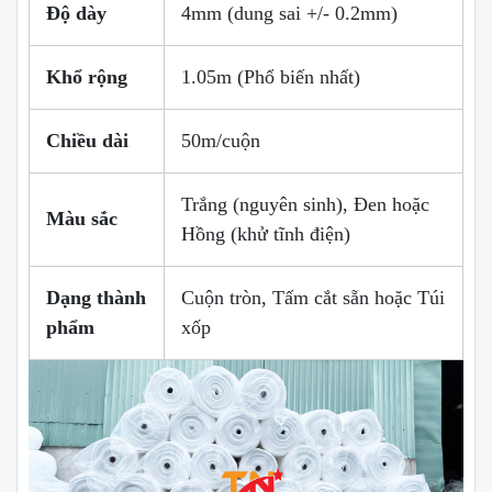
Độ dày
4mm (dung sai +/- 0.2mm)
Khổ rộng
1.05m (Phổ biến nhất)
Chiều dài
50m/cuộn
Trắng (nguyên sinh), Đen hoặc
Màu sắc
Hồng (khử tĩnh điện)
Dạng thành
Cuộn tròn, Tấm cắt sẵn hoặc Túi
phẩm
xốp