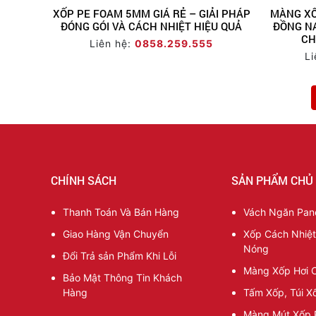
XỐP PE FOAM 5MM GIÁ RẺ – GIẢI PHÁP
MÀNG XỐ
ĐÓNG GÓI VÀ CÁCH NHIỆT HIỆU QUẢ
ĐỒNG NA
CH
Liên hệ:
0858.259.555
Li
CHÍNH SÁCH
SẢN PHẨM CHỦ
Thanh Toán Và Bán Hàng
Vách Ngăn Pane
Giao Hàng Vận Chuyển
Xốp Cách Nhiệ
Nóng
Đổi Trả sản Phẩm Khi Lỗi
Màng Xốp Hơi 
Bảo Mật Thông Tin Khách
Hàng
Tấm Xốp, Túi X
Màng Mút Xốp 