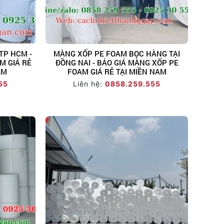
TP HCM -
MÀNG XỐP PE FOAM BỌC HÀNG TẠI
M GIÁ RẺ
ĐỒNG NAI - BÁO GIÁ MÀNG XỐP PE
AM
FOAM GIÁ RẺ TẠI MIỀN NAM
55
Liên hệ:
0858.259.555