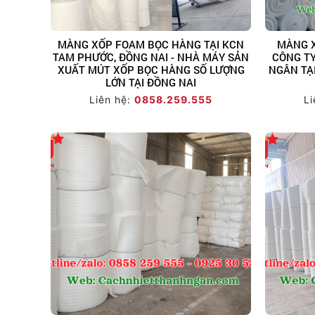
MÀNG XỐP FOAM BỌC HÀNG TẠI KCN
MÀNG X
TAM PHƯỚC, ĐỒNG NAI - NHÀ MÁY SẢN
CÔNG T
XUẤT MÚT XỐP BỌC HÀNG SỐ LƯỢNG
NGÂN TẠI
LỚN TẠI ĐỒNG NAI
Liên hệ:
0858.259.555
Li