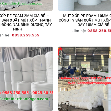
ỐP PE FOAM 2MM GIÁ RẺ –
MÚT XỐP PE FOAM 10MM GI
Y SẢN XUẤT MÚT XỐP THANH
CÔNG TY SẢN XUẤT MÚT XỐP
 ĐỒNG NAI, BÌNH DƯƠNG, TÂY
DÀY 10MM GIÁ RẺ
NINH
Liên hệ:
0858.259.5
ên hệ:
0858.259.555