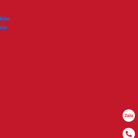
 Khu
iên
Zalo