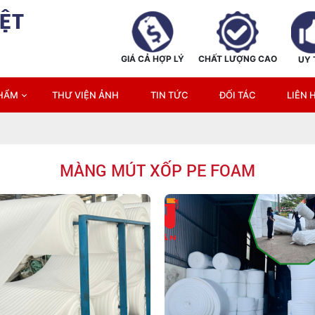
ỆT
GIÁ CẢ HỢP LÝ
CHẤT LƯỢNG CAO
UY 
PHẨM
THƯ VIỆN ẢNH
TIN TỨC
ĐỐI TÁC
LIÊN 
MÀNG MÚT XỐP PE FOAM