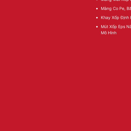
Màng Co Pe, B
Khay Xốp Định 
Mút Xốp Eps Nâ
Mô Hình