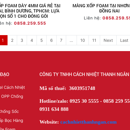
P FOAM DÀY 4MM GIÁ RẺ TẠI
MÀNG XỐP FOAM TẠI NHƠN
I, BÌNH DƯƠNG, TPHCM: LỰA
ĐỒNG NAI
ỌN SỐ 1 CHO ĐÓNG GÓI
Liên hệ:
0858.259.5
ên hệ:
0858.259.555
1
2
3
4
5
6
7
...
10
11
Next
Last
 ĐẠO
CÔNG TY TNHH CÁCH NHIỆT THANH NGÂN
l Cách Nhiệt
Mã số thuế: 3603951748
t OPP Chống
Hotline/zalo: 0925 30 5555 - 0858 259 55
0931 634 888
Chống Sốc
ốp Bọc Hàng
Website:
cachnhietthanhngan.com
Pe Foam