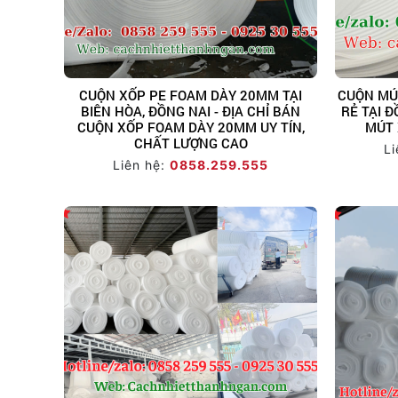
CUỘN XỐP PE FOAM DÀY 20MM TẠI
CUỘN MÚ
BIÊN HÒA, ĐỒNG NAI - ĐỊA CHỈ BÁN
RẺ TẠI Đ
CUỘN XỐP FOAM DÀY 20MM UY TÍN,
MÚT 
CHẤT LƯỢNG CAO
Li
Liên hệ:
0858.259.555