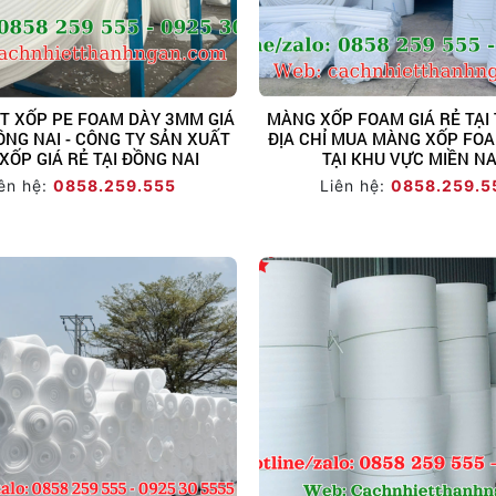
T XỐP PE FOAM DÀY 3MM GIÁ
MÀNG XỐP FOAM GIÁ RẺ TẠI 
ỒNG NAI - CÔNG TY SẢN XUẤT
ĐỊA CHỈ MUA MÀNG XỐP FOA
XỐP GIÁ RẺ TẠI ĐỒNG NAI
TẠI KHU VỰC MIỀN N
ên hệ:
0858.259.555
Liên hệ:
0858.259.5