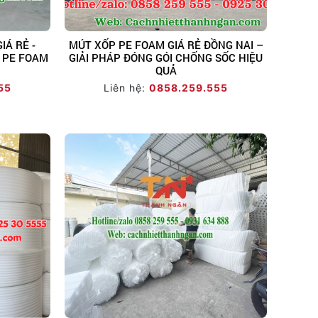
Á RẺ -
MÚT XỐP PE FOAM GIÁ RẺ ĐỒNG NAI –
 PE FOAM
GIẢI PHÁP ĐÓNG GÓI CHỐNG SỐC HIỆU
QUẢ
55
Liên hệ:
0858.259.555