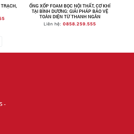
 TRẠCH,
ỐNG XỐP FOAM BỌC NỘI THẤT, CƠ KHÍ
TẠI BÌNH DƯƠNG: GIẢI PHÁP BẢO VỆ
TOÀN DIỆN TỪ THANH NGÂN
55
Liên hệ:
0858.259.555
5 -