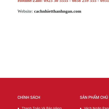
Hotline/Zalo: 0925 30 5555 - 0858 259 555 - 093
Website:
cachnhietthanhngan.com
CHÍNH SÁCH
SẢN PHẨM CHỦ
Thanh Toán Và Bán Hàng
Vách Ngăn Pane