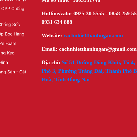
Mã số thuế: 3603951748
t OPP Chống
Hotline/zalo: 0925 30 5555 - 0858 259 55
0931 634 888
Chống Sốc
ốp Bọc Hàng
Website:
cachnhietthanhngan.com
Pe Foam
Email: cachnhietthanhngan@gmail.com
ăng Keo
Địa chỉ:
Số 51 Đường Đồng Khởi, Tổ 4,
Hình
Phố 3, Phường Trảng Dài, Thành Phố B
ng Sàn - Cắt
Hoà, Tỉnh Đồng Nai