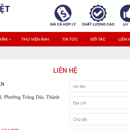
ỆT
GIÁ CẢ HỢP LÝ
CHẤT LƯỢNG CAO
UY 
PHẨM
THƯ VIỆN ẢNH
TIN TỨC
ĐỐI TÁC
LIÊN 
LIÊN HỆ
ÂN
3, Phường Trảng Dài, Thành