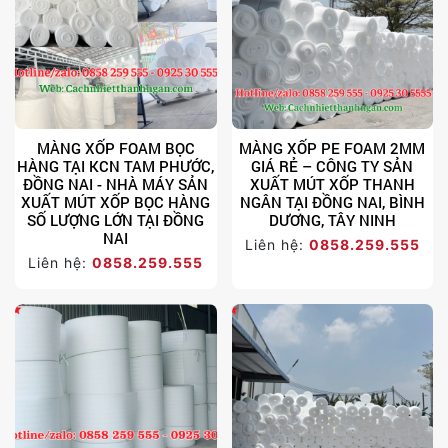
MÀNG XỐP FOAM BỌC
MÀNG XỐP PE FOAM 2MM
HÀNG TẠI KCN TAM PHƯỚC,
GIÁ RẺ – CÔNG TY SẢN
ĐỒNG NAI - NHÀ MÁY SẢN
XUẤT MÚT XỐP THANH
XUẤT MÚT XỐP BỌC HÀNG
NGÂN TẠI ĐỒNG NAI, BÌNH
SỐ LƯỢNG LỚN TẠI ĐỒNG
DƯƠNG, TÂY NINH
NAI
Liên hệ:
0858.259.555
Liên hệ:
0858.259.555