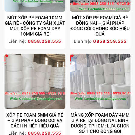
MÚT XỐP PE FOAM 10MM
MÚT XỐP PE FOAM GIÁ RẺ
GIÁ RẺ - CÔNG TY SẢN XUẤT
ĐỒNG NAI – GIẢI PHÁP
MÚT XỐP PE FOAM DÀY
ĐÓNG GÓI CHỐNG SỐC HIỆU
10MM GIÁ RẺ
QUẢ
Liên hệ:
0858.259.555
Liên hệ:
0858.259.555
XỐP PE FOAM 5MM GIÁ RẺ
MÀNG XỐP FOAM DÀY 4MM
– GIẢI PHÁP ĐÓNG GÓI VÀ
GIÁ RẺ TẠI ĐỒNG NAI, BÌNH
CÁCH NHIỆT HIỆU QUẢ
DƯƠNG, TPHCM: LỰA CHỌN
SỐ 1 CHO ĐÓNG GÓI
Liên hệ:
0858.259.555