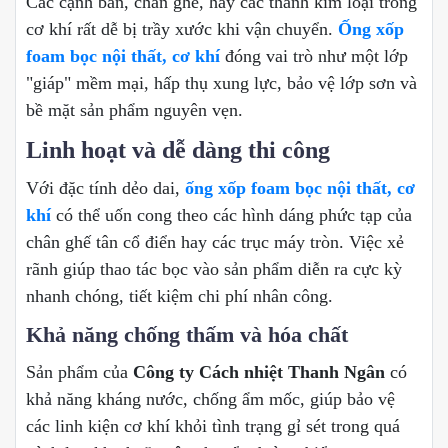
Các cạnh bàn, chân ghế, hay các thanh kim loại trong
cơ khí rất dễ bị trầy xước khi vận chuyển.
Ống xốp
foam bọc nội thất, cơ khí
đóng vai trò như một lớp
"giáp" mềm mại, hấp thụ xung lực, bảo vệ lớp sơn và
bề mặt sản phẩm nguyên vẹn.
Linh hoạt và dễ dàng thi công
Với đặc tính dẻo dai,
ống xốp foam bọc nội thất, cơ
khí
có thể uốn cong theo các hình dáng phức tạp của
chân ghế tân cổ điển hay các trục máy tròn. Việc xẻ
rãnh giúp thao tác bọc vào sản phẩm diễn ra cực kỳ
nhanh chóng, tiết kiệm chi phí nhân công.
Khả năng chống thấm và hóa chất
Sản phẩm của
Công ty Cách nhiệt Thanh Ngân
có
khả năng kháng nước, chống ẩm mốc, giúp bảo vệ
các linh kiện cơ khí khỏi tình trạng gỉ sét trong quá