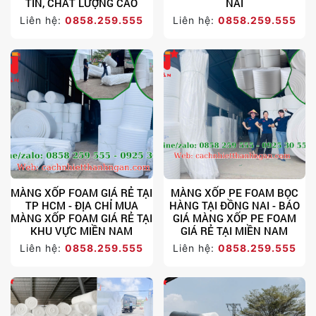
TÍN, CHẤT LƯỢNG CAO
NAI
Liên hệ:
0858.259.555
Liên hệ:
0858.259.555
MÀNG XỐP FOAM GIÁ RẺ TẠI
MÀNG XỐP PE FOAM BỌC
TP HCM - ĐỊA CHỈ MUA
HÀNG TẠI ĐỒNG NAI - BÁO
MÀNG XỐP FOAM GIÁ RẺ TẠI
GIÁ MÀNG XỐP PE FOAM
KHU VỰC MIỀN NAM
GIÁ RẺ TẠI MIỀN NAM
Liên hệ:
0858.259.555
Liên hệ:
0858.259.555