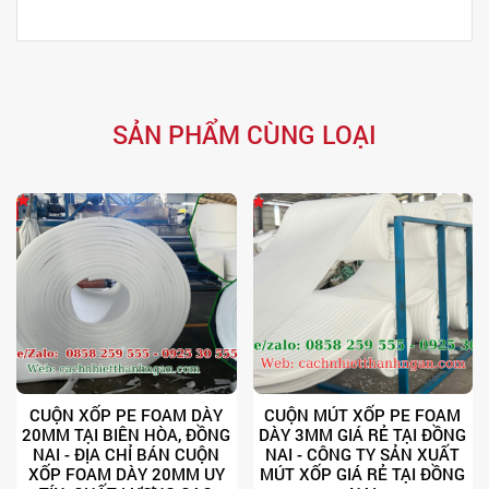
SẢN PHẨM CÙNG LOẠI
CUỘN XỐP PE FOAM DÀY
CUỘN MÚT XỐP PE FOAM
20MM TẠI BIÊN HÒA, ĐỒNG
DÀY 3MM GIÁ RẺ TẠI ĐỒNG
NAI - ĐỊA CHỈ BÁN CUỘN
NAI - CÔNG TY SẢN XUẤT
XỐP FOAM DÀY 20MM UY
MÚT XỐP GIÁ RẺ TẠI ĐỒNG