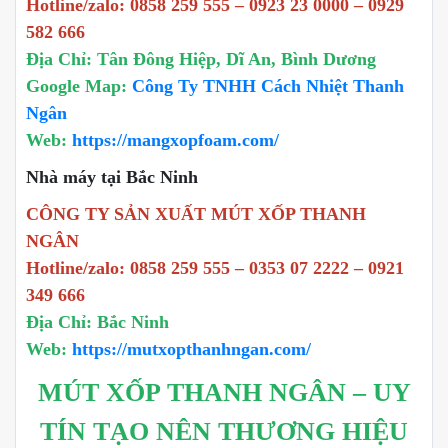
Hotline/zalo: 0858 259 555 – 0923 23 0000 – 0929
582 666
Địa Chỉ: Tân Đông Hiệp, Dĩ An, Bình Dương
Google Map:
Công Ty TNHH Cách Nhiệt Thanh
Ngân
Web:
https://mangxopfoam.com/
Nhà máy tại Bắc Ninh
CÔNG TY SẢN XUẤT MÚT XỐP THANH
NGÂN
Hotline/zalo: 0858 259 555 – 0353 07 2222 – 0921
349 666
Địa Chỉ: Bắc Ninh
Web:
https://mutxopthanhngan.com/
MÚT XỐP THANH NGÂN – UY
TÍN TẠO NÊN THƯƠNG HIỆU