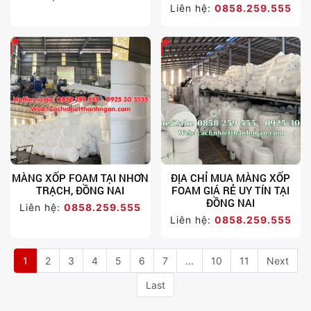
Liên hệ:
0858.259.555
MÀNG XỐP FOAM TẠI NHƠN
ĐỊA CHỈ MUA MÀNG XỐP
TRẠCH, ĐỒNG NAI
FOAM GIÁ RẺ UY TÍN TẠI
ĐỒNG NAI
Liên hệ:
0858.259.555
Liên hệ:
0858.259.555
1
2
3
4
5
6
7
...
10
11
Next
Last