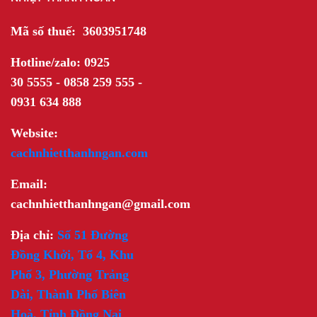
Mã số thuế: 3603951748
Hotline/zalo: 0925
30 5555 - 0858 259 555 -
0931 634 888
Website:
cachnhietthanhngan.com
Email:
cachnhietthanhngan@gmail.com
Địa chỉ:
Số 51 Đường
Đồng Khởi, Tổ 4, Khu
Phố 3, Phường Trảng
Dài, Thành Phố Biên
Hoà, Tỉnh Đồng Nai