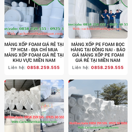
MÀNG XỐP FOAM GIÁ RẺ TẠI
MÀNG XỐP PE FOAM BỌC
TP HCM - ĐỊA CHỈ MUA
HÀNG TẠI ĐỒNG NAI - BÁO
MÀNG XỐP FOAM GIÁ RẺ TẠI
GIÁ MÀNG XỐP PE FOAM
KHU VỰC MIỀN NAM
GIÁ RẺ TẠI MIỀN NAM
Liên hệ:
0858.259.555
Liên hệ:
0858.259.555