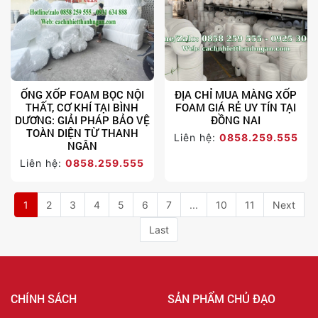
ỐNG XỐP FOAM BỌC NỘI
ĐỊA CHỈ MUA MÀNG XỐP
THẤT, CƠ KHÍ TẠI BÌNH
FOAM GIÁ RẺ UY TÍN TẠI
DƯƠNG: GIẢI PHÁP BẢO VỆ
ĐỒNG NAI
TOÀN DIỆN TỪ THANH
Liên hệ:
0858.259.555
NGÂN
Liên hệ:
0858.259.555
1
2
3
4
5
6
7
...
10
11
Next
Last
CHÍNH SÁCH
SẢN PHẨM CHỦ ĐẠO