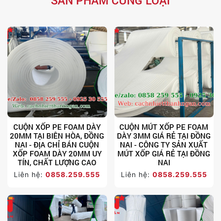
SẢN PHẨM CÙNG LOẠI
CUỘN XỐP PE FOAM DÀY
CUỘN MÚT XỐP PE FOAM
20MM TẠI BIÊN HÒA, ĐỒNG
DÀY 3MM GIÁ RẺ TẠI ĐỒNG
NAI - ĐỊA CHỈ BÁN CUỘN
NAI - CÔNG TY SẢN XUẤT
XỐP FOAM DÀY 20MM UY
MÚT XỐP GIÁ RẺ TẠI ĐỒNG
TÍN, CHẤT LƯỢNG CAO
NAI
Liên hệ:
0858.259.555
Liên hệ:
0858.259.555