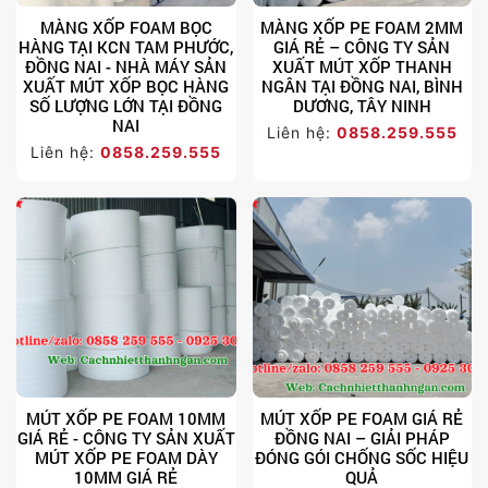
MÀNG XỐP FOAM BỌC
MÀNG XỐP PE FOAM 2MM
HÀNG TẠI KCN TAM PHƯỚC,
GIÁ RẺ – CÔNG TY SẢN
ĐỒNG NAI - NHÀ MÁY SẢN
XUẤT MÚT XỐP THANH
XUẤT MÚT XỐP BỌC HÀNG
NGÂN TẠI ĐỒNG NAI, BÌNH
SỐ LƯỢNG LỚN TẠI ĐỒNG
DƯƠNG, TÂY NINH
NAI
Liên hệ:
0858.259.555
Liên hệ:
0858.259.555
MÚT XỐP PE FOAM 10MM
MÚT XỐP PE FOAM GIÁ RẺ
GIÁ RẺ - CÔNG TY SẢN XUẤT
ĐỒNG NAI – GIẢI PHÁP
MÚT XỐP PE FOAM DÀY
ĐÓNG GÓI CHỐNG SỐC HIỆU
10MM GIÁ RẺ
QUẢ