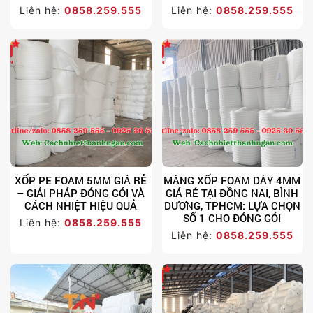
Liên hệ:
0858.259.555
Liên hệ:
0858.259.555
XỐP PE FOAM 5MM GIÁ RẺ
MÀNG XỐP FOAM DÀY 4MM
– GIẢI PHÁP ĐÓNG GÓI VÀ
GIÁ RẺ TẠI ĐỒNG NAI, BÌNH
CÁCH NHIỆT HIỆU QUẢ
DƯƠNG, TPHCM: LỰA CHỌN
SỐ 1 CHO ĐÓNG GÓI
Liên hệ:
0858.259.555
Liên hệ:
0858.259.555