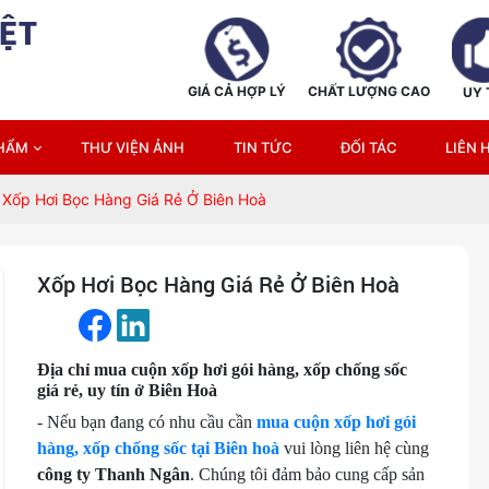
ỆT
GIÁ CẢ HỢP LÝ
CHẤT LƯỢNG CAO
UY 
PHẨM
THƯ VIỆN ẢNH
TIN TỨC
ĐỐI TÁC
LIÊN 
Xốp Hơi Bọc Hàng Giá Rẻ Ở Biên Hoà
Xốp Hơi Bọc Hàng Giá Rẻ Ở Biên Hoà
Địa chỉ mua cuộn xốp hơi gói hàng, xốp chống sốc
giá rẻ, uy tín ở Biên Hoà
- Nếu bạn đang có nhu cầu cần
mua cuộn xốp hơi gói
hàng, xốp chống sốc tại Biên hoà
vui lòng liên hệ cùng
công ty Thanh Ngân
. Chúng tôi đảm bảo cung cấp sản