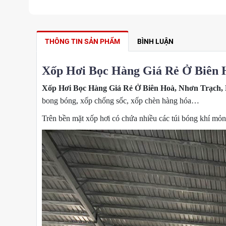
THÔNG TIN SẢN PHẨM
BÌNH LUẬN
Xốp Hơi Bọc Hàng Giá Rẻ Ở Biên H
Xốp Hơi Bọc Hàng Giá Rẻ Ở Biên Hoà, Nhơn Trạch, 
bong bóng, xốp chống sốc, xốp chèn hàng hóa…
Trên bền mặt xốp hơi có chứa nhiều các túi bóng khí mỏn