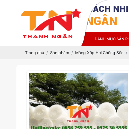
CÔNG TY TNHH CÁCH NHI
THANH NGÂN
TRANG CHỦ
GIỚI THIỆU
DANH MỤC SẢN 
Trang chủ
Sản phẩm
Màng Xốp Hơi Chống Sốc