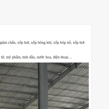
giảm chấn, xốp hơi, xốp bóng khí, xốp bóp nổ, xốp hơi
n tử, mỹ phẩm, tinh dầu, nước hoa, điện thoại…