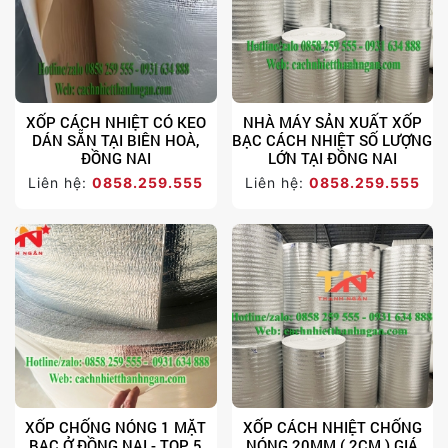
XỐP CÁCH NHIỆT CÓ KEO
NHÀ MÁY SẢN XUẤT XỐP
DÁN SẴN TẠI BIÊN HOÀ,
BẠC CÁCH NHIỆT SỐ LƯỢNG
ĐỒNG NAI
LỚN TẠI ĐỒNG NAI
Liên hệ:
0858.259.555
Liên hệ:
0858.259.555
XỐP CHỐNG NÓNG 1 MẶT
XỐP CÁCH NHIỆT CHỐNG
BẠC Ở ĐỒNG NAI - TOP 5
NÓNG 20MM ( 2CM ) GIÁ