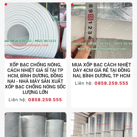
XỐP BẠC CHỐNG NÓNG,
MUA XỐP BẠC CÁCH NHIỆT
CÁCH NHIỆT GIÁ SỈ TẠI TP
DÀY 4CM GIÁ RẺ TẠI ĐỒNG
HCM, BÌNH DƯƠNG, ĐỒNG
NAI, BÌNH DƯƠNG, TP HCM
NAI - NHÀ MÁY SẢN XUẤT
Liên hệ:
0858.259.555
XỐP BẠC CHỐNG NÓNG SỐC
LƯỢNG LỚN
Liên hệ:
0858.259.555