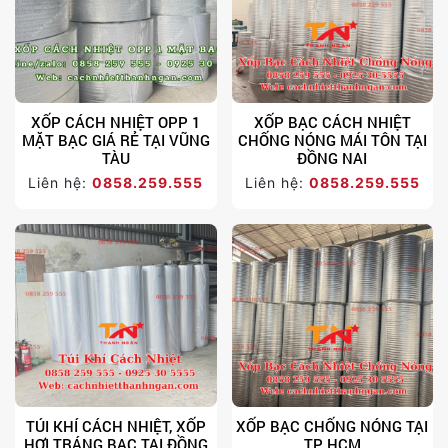
XỐP CÁCH NHIỆT OPP 1
XỐP BẠC CÁCH NHIỆT
MẶT BẠC GIÁ RẺ TẠI VŨNG
CHỐNG NÓNG MÁI TÔN TẠI
TÀU
ĐỒNG NAI
Liên hệ:
0858.259.555
Liên hệ:
0858.259.555
TÚI KHÍ CÁCH NHIỆT, XỐP
XỐP BẠC CHỐNG NÓNG TẠI
HƠI TRÁNG BẠC TẠI ĐỒNG
TP HCM