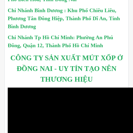
Chi Nhánh Bình Dương : Khu Phố Chiêu Liêu,
Phương Tân Đông Hiệp, Thành Phố Dĩ An, Tỉnh
Bình Dương
Chi Nhánh Tp Hồ Chí Minh: Phường An Phú
Đông, Quận 12, Thành Phố Hồ Chí Minh
CÔNG TY SẢN XUẤT MÚT XỐP Ở
ĐỒNG NAI - UY TÍN TẠO NÊN
THƯƠNG HIỆU