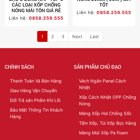
CÁC LOẠI XỐP CHỐNG
TỐT
NÓNG MÁI TÔN GIÁ RẺ
Liên hệ:
0858.259.555
Liên hệ:
0858.259.555
1
2
3
Next
Last
CHÍNH SÁCH
SẢN PHẨM CHỦ ĐẠO
Thanh Toán Và Bán Hàng
Vách Ngăn Panel Cách
Nhiệt
Giao Hàng Vận Chuyển
Xốp Cách Nhiệt OPP Chống
Đổi Trả sản Phẩm Khi Lỗi
Nóng
Bảo Mật Thông Tin Khách
Màng Xốp Hơi Chống Sốc
Hàng
Tấm Xốp, Túi Xốp Bọc Hàng
Màng Mút Xốp Pe Foam