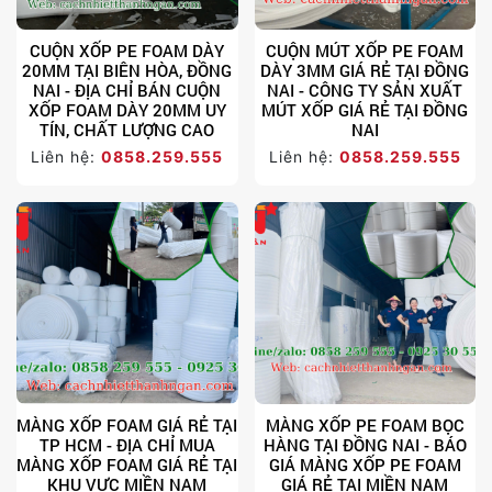
CUỘN XỐP PE FOAM DÀY
CUỘN MÚT XỐP PE FOAM
20MM TẠI BIÊN HÒA, ĐỒNG
DÀY 3MM GIÁ RẺ TẠI ĐỒNG
NAI - ĐỊA CHỈ BÁN CUỘN
NAI - CÔNG TY SẢN XUẤT
XỐP FOAM DÀY 20MM UY
MÚT XỐP GIÁ RẺ TẠI ĐỒNG
TÍN, CHẤT LƯỢNG CAO
NAI
Liên hệ:
0858.259.555
Liên hệ:
0858.259.555
MÀNG XỐP FOAM GIÁ RẺ TẠI
MÀNG XỐP PE FOAM BỌC
TP HCM - ĐỊA CHỈ MUA
HÀNG TẠI ĐỒNG NAI - BÁO
MÀNG XỐP FOAM GIÁ RẺ TẠI
GIÁ MÀNG XỐP PE FOAM
KHU VỰC MIỀN NAM
GIÁ RẺ TẠI MIỀN NAM