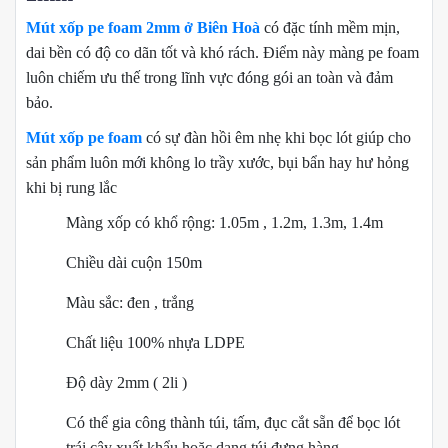
Mút xốp pe foam 2mm ở Biên Hoà
có đặc tính mềm mịn,
dai bền có độ co dãn tốt và khó rách. Điểm này màng pe foam
luôn chiếm ưu thế trong lĩnh vực đóng gói an toàn và đảm
bảo.
Mút xốp pe foam
có sự đàn hồi êm nhẹ khi bọc lót giúp cho
sản phẩm luôn mới không lo trầy xước, bụi bẩn hay hư hỏng
khi bị rung lắc
Màng xốp có khổ rộng: 1.05m , 1.2m, 1.3m, 1.4m
Chiều dài cuộn 150m
Màu sắc: đen , trắng
Chất liệu 100% nhựa LDPE
Độ dày 2mm ( 2li )
Có thể gia công thành túi, tấm, đục cắt sẵn để bọc lót
trái cây xuất khẩu hoặc dạng túi đựng hàng.