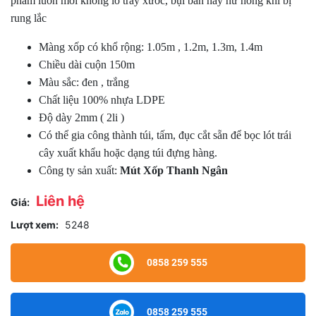
phẩm luôn mới không lo trầy xước, bụi bẩn hay hư hỏng khi bị
rung lắc
Màng xốp có khổ rộng: 1.05m , 1.2m, 1.3m, 1.4m
Chiều dài cuộn 150m
Màu sắc: đen , trắng
Chất liệu 100% nhựa LDPE
Độ dày 2mm ( 2li )
Có thể gia công thành túi, tấm, đục cắt sẵn để bọc lót trái
cây xuất khẩu hoặc dạng túi đựng hàng.
Công ty sản xuất:
Mút Xốp Thanh Ngân
Liên hệ
Giá:
Lượt xem:
5248
0858 259 555
0858 259 555