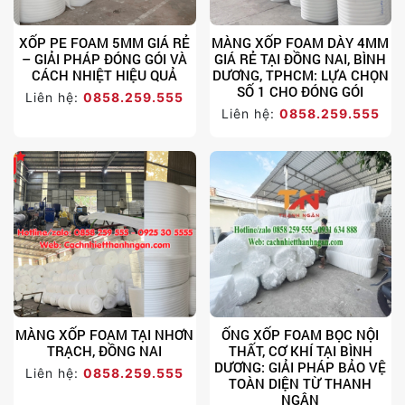
XỐP PE FOAM 5MM GIÁ RẺ
MÀNG XỐP FOAM DÀY 4MM
– GIẢI PHÁP ĐÓNG GÓI VÀ
GIÁ RẺ TẠI ĐỒNG NAI, BÌNH
CÁCH NHIỆT HIỆU QUẢ
DƯƠNG, TPHCM: LỰA CHỌN
SỐ 1 CHO ĐÓNG GÓI
Liên hệ:
0858.259.555
Liên hệ:
0858.259.555
MÀNG XỐP FOAM TẠI NHƠN
ỐNG XỐP FOAM BỌC NỘI
TRẠCH, ĐỒNG NAI
THẤT, CƠ KHÍ TẠI BÌNH
DƯƠNG: GIẢI PHÁP BẢO VỆ
Liên hệ:
0858.259.555
TOÀN DIỆN TỪ THANH
NGÂN