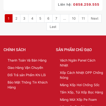
Liên hệ:
0858.259.555
1
2
3
4
5
6
7
...
10
11
Next
Last
CHÍNH SÁCH
SẢN PHẨM CHỦ ĐẠO
Thanh Toán Và Bán Hàng
Vách Ngăn Panel Cách
Nhiệt
Giao Hàng Vận Chuyển
Xốp Cách Nhiệt OPP Chống
Đổi Trả sản Phẩm Khi Lỗi
Nóng
Bảo Mật Thông Tin Khách
Màng Xốp Hơi Chống Sốc
Hàng
Tấm Xốp, Túi Xốp Bọc Hàng
Màng Mút Xốp Pe Foam