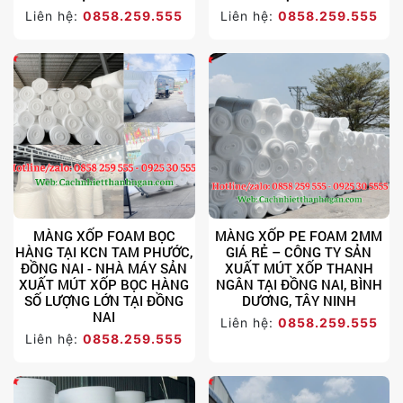
Liên hệ:
0858.259.555
Liên hệ:
0858.259.555
MÀNG XỐP FOAM BỌC
MÀNG XỐP PE FOAM 2MM
HÀNG TẠI KCN TAM PHƯỚC,
GIÁ RẺ – CÔNG TY SẢN
ĐỒNG NAI - NHÀ MÁY SẢN
XUẤT MÚT XỐP THANH
XUẤT MÚT XỐP BỌC HÀNG
NGÂN TẠI ĐỒNG NAI, BÌNH
SỐ LƯỢNG LỚN TẠI ĐỒNG
DƯƠNG, TÂY NINH
NAI
Liên hệ:
0858.259.555
Liên hệ:
0858.259.555