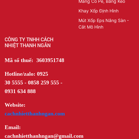
Màng Co Pe, Băng Keo
Khay Xốp Định Hình
Mút Xốp Eps Nâng Sàn -
Cắt Mô Hình
CÔNG TY TNHH CÁCH
NHIỆT THANH NGÂN
Mã số thuế: 3603951748
Hotline/zalo: 0925
30 5555 - 0858 259 555 -
0931 634 888
Website:
cachnhietthanhngan.com
Email:
cachnhietthanhngan@gmail.com