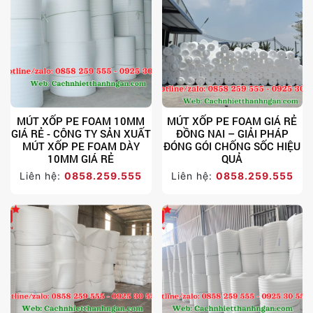
MÚT XỐP PE FOAM 10MM
MÚT XỐP PE FOAM GIÁ RẺ
GIÁ RẺ - CÔNG TY SẢN XUẤT
ĐỒNG NAI – GIẢI PHÁP
MÚT XỐP PE FOAM DÀY
ĐÓNG GÓI CHỐNG SỐC HIỆU
10MM GIÁ RẺ
QUẢ
Liên hệ:
0858.259.555
Liên hệ:
0858.259.555