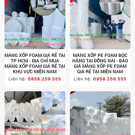
MÀNG XỐP FOAM GIÁ RẺ TẠI
MÀNG XỐP PE FOAM BỌC
TP HCM - ĐỊA CHỈ MUA
HÀNG TẠI ĐỒNG NAI - BÁO
MÀNG XỐP FOAM GIÁ RẺ TẠI
GIÁ MÀNG XỐP PE FOAM
KHU VỰC MIỀN NAM
GIÁ RẺ TẠI MIỀN NAM
Liên hệ:
0858.259.555
Liên hệ:
0858.259.555