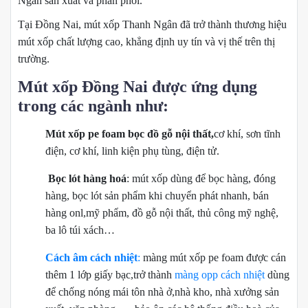
Ngân sản xuất và phân phối.
Tại Đồng Nai, mút xốp Thanh Ngân đã trở thành thương hiệu
mút xốp chất lượng cao, khẳng định uy tín và vị thế trên thị
trường.
Mút xốp Đồng Nai được ứng dụng
trong các ngành như:
Mút xốp pe foam bọc đồ gỗ nội
thất,
cơ khí, sơn tĩnh
điện, cơ khí, linh kiện phụ tùng, điện tử.
Bọc lót hàng hoá
: mút xốp dùng để bọc hàng, đóng
hàng, bọc lót sản phẩm khi chuyển phát nhanh, bán
hàng onl,mỹ phẩm, đồ gỗ nội thất, thủ công mỹ nghệ,
ba lô túi xách…
Cách âm cách nhiệt
:
màng mút xốp pe foam được cán
thêm 1 lớp giấy bạc,trở thành
màng opp cách nhiệt
dùng
để chống nóng mái tôn nhà ở,nhà kho, nhà xưởng sản