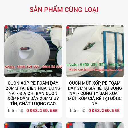
SẢN PHẨM CÙNG LOẠI
CUỘN XỐP PE FOAM DÀY
CUỘN MÚT XỐP PE FOAM
20MM TẠI BIÊN HÒA, ĐỒNG
DÀY 3MM GIÁ RẺ TẠI ĐỒNG
NAI - ĐỊA CHỈ BÁN CUỘN
NAI - CÔNG TY SẢN XUẤT
XỐP FOAM DÀY 20MM UY
MÚT XỐP GIÁ RẺ TẠI ĐỒNG
TÍN, CHẤT LƯỢNG CAO
NAI
Liên hệ:
0858.259.555
Liên hệ:
0858.259.555