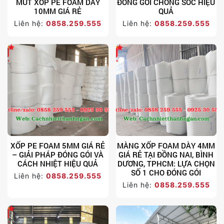
MÚT XỐP PE FOAM DÀY
ĐÓNG GÓI CHỐNG SỐC HIỆU
10MM GIÁ RẺ
QUẢ
Liên hệ:
0858.259.555
Liên hệ:
0858.259.555
XỐP PE FOAM 5MM GIÁ RẺ
MÀNG XỐP FOAM DÀY 4MM
– GIẢI PHÁP ĐÓNG GÓI VÀ
GIÁ RẺ TẠI ĐỒNG NAI, BÌNH
CÁCH NHIỆT HIỆU QUẢ
DƯƠNG, TPHCM: LỰA CHỌN
SỐ 1 CHO ĐÓNG GÓI
Liên hệ:
0858.259.555
Liên hệ:
0858.259.555