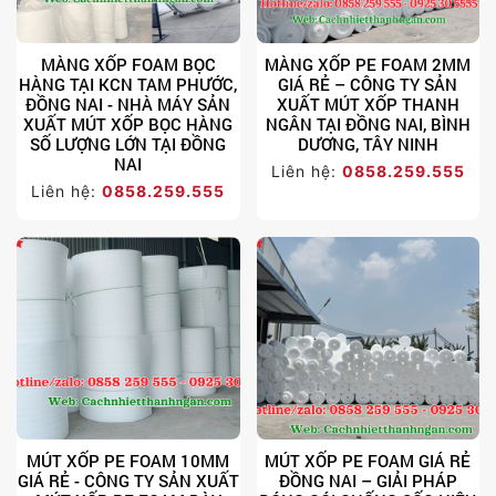
MÀNG XỐP FOAM BỌC
MÀNG XỐP PE FOAM 2MM
HÀNG TẠI KCN TAM PHƯỚC,
GIÁ RẺ – CÔNG TY SẢN
ĐỒNG NAI - NHÀ MÁY SẢN
XUẤT MÚT XỐP THANH
XUẤT MÚT XỐP BỌC HÀNG
NGÂN TẠI ĐỒNG NAI, BÌNH
SỐ LƯỢNG LỚN TẠI ĐỒNG
DƯƠNG, TÂY NINH
NAI
Liên hệ:
0858.259.555
Liên hệ:
0858.259.555
MÚT XỐP PE FOAM 10MM
MÚT XỐP PE FOAM GIÁ RẺ
GIÁ RẺ - CÔNG TY SẢN XUẤT
ĐỒNG NAI – GIẢI PHÁP