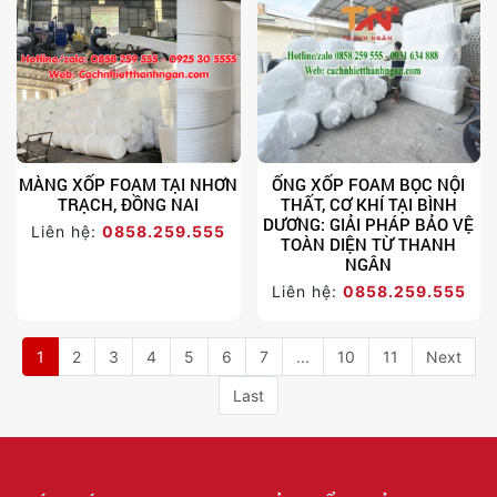
MÀNG XỐP FOAM TẠI NHƠN
ỐNG XỐP FOAM BỌC NỘI
TRẠCH, ĐỒNG NAI
THẤT, CƠ KHÍ TẠI BÌNH
DƯƠNG: GIẢI PHÁP BẢO VỆ
Liên hệ:
0858.259.555
TOÀN DIỆN TỪ THANH
NGÂN
Liên hệ:
0858.259.555
1
2
3
4
5
6
7
...
10
11
Next
Last