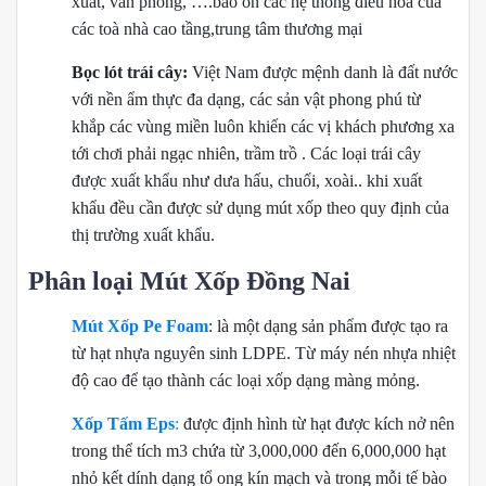
xuất, văn phòng, ….bảo ôn các hệ thống điều hoà của
các toà nhà cao tầng,trung tâm thương mại
Bọc lót trái cây:
Việt Nam được mệnh danh là đất nước
với nền ẩm thực đa dạng, các sản vật phong phú từ
khắp các vùng miền luôn khiến các vị khách phương xa
tới chơi phải ngạc nhiên, trầm trồ . Các loại trái cây
được xuất khẩu như dưa hấu, chuối, xoài.. khi xuất
khẩu đều cần được sử dụng mút xốp theo quy định của
thị trường xuất khẩu.
Phân loại Mút Xốp Đồng Nai
Mút Xốp Pe Foam
: là một dạng sản phẩm được tạo ra
từ hạt nhựa nguyên sinh LDPE. Từ máy nén nhựa nhiệt
độ cao để tạo thành các loại xốp dạng màng mỏng.
Xốp Tấm Eps
:
được định hình từ hạt được kích nở nên
trong thể tích m3 chứa từ 3,000,000 đến 6,000,000 hạt
nhỏ kết dính dạng tổ ong kín mạch và trong mỗi tế bào