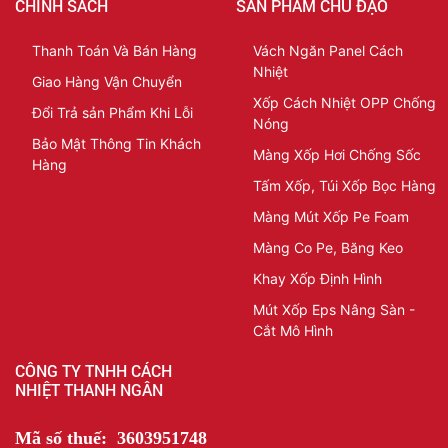
CHÍNH SÁCH
SẢN PHẨM CHỦ ĐẠO
Thanh Toán Và Bán Hàng
Vách Ngăn Panel Cách
Nhiệt
Giao Hàng Vận Chuyển
Xốp Cách Nhiệt OPP Chống
Đổi Trả sản Phẩm Khi Lỗi
Nóng
Bảo Mật Thông Tin Khách
Màng Xốp Hơi Chống Sốc
Hàng
Tấm Xốp, Túi Xốp Bọc Hàng
Màng Mút Xốp Pe Foam
Màng Co Pe, Băng Keo
Khay Xốp Định Hình
Mút Xốp Eps Nâng Sàn -
Cắt Mô Hình
CÔNG TY TNHH CÁCH
NHIỆT THANH NGÂN
Mã số thuế: 3603951748