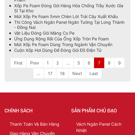
Xốp Pe Foam Đóng Gói Hàng Hóa Chống Trầy Xước Gía
Sỉ Tại Kho
Mút Xốp Pe Foam 5mm Chèn Lót Trái Cây Xuất Khẩu
Thi Công Vách Ngăn Panel Ngăn Tường Tại Long Thành
- Đồng Nai
Vật Liệu Đóng Gói Màng Co Pe
Ứng Dụng Rộng Rãi Của Ống Xốp Tròn Pe Foam
Mút Xốp Pe Foam Dùng Trong Ngành Vận Chuyển
Cuộn Xốp Hơi Dùng Để Đóng Gói Đồ Điện Tử
First
Prev
1
2
...
5
6
7
8
9
...
17
18
Next
Last
CHÍNH SÁCH
SẢN PHẨM CHỦ ĐẠO
Thanh Toán Và Bán Hàng
Vách Ngăn Panel Cách
Nhiệt
Giao Hàng Vận Chuyển